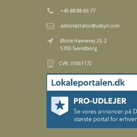
+45 88 88 69 77
administrator@udsyn.com
Østre Havnevej 23, 2
5700 Svendborg
CVR: 31061172