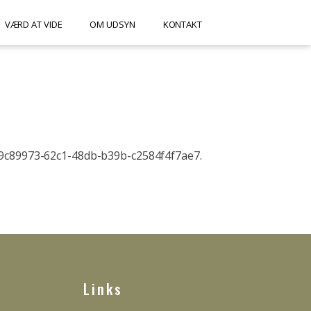
VÆRD AT VIDE
OM UDSYN
KONTAKT
f9c89973-62c1-48db-b39b-c2584f4f7ae7.
Links