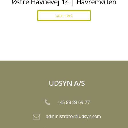
Østre Havnevej 14 | Havremøllen
Læs mere
UDSYN A/S
+45 88 88 69 77
administrator@udsyn.com